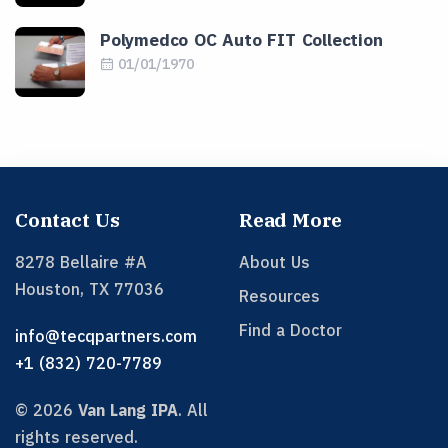
Polymedco OC Auto FIT Collection
01/01/1970
Contact Us
Read More
8278 Bellaire #A
About Us
Houston
,
TX
77036
Resources
Find a Doctor
info@tecqpartners.com
+1 (832) 720-7789
©
2026
Van Lang IPA
.
All
rights reserved.